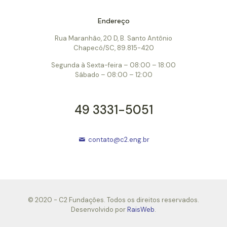
Rua Maranhão, 20 D, B. Santo Antônio
Endereço
Chapecó/SC, 89.815-420
Rua Maranhão, 20 D, B. Santo Antônio
Segunda à Sexta-feira – 08:00 – 18:00
Chapecó/SC, 89.815-420
Sábado – 08:00 – 12:00
Segunda à Sexta-feira – 08:00 – 18:00
49 3331-5051
Sábado – 08:00 – 12:00
contato@c2.eng.br
49 3331-5051
contato@c2.eng.br
© 2020 - C2 Fundações. Todos os direitos reservados.
Desenvolvido por
RaisWeb
.