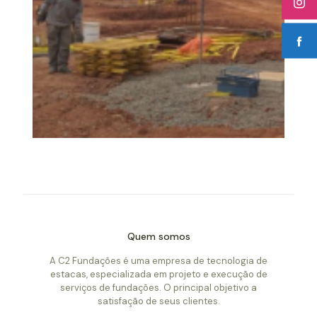
Quem somos
Quem somos
A C2 Fundações é uma empresa de tecnologia de
A C2 Fundações é uma empresa de tecnologia de
estacas, especializada em projeto e execução de
estacas, especializada em projeto e execução de
serviços de fundações. O principal objetivo a
serviços de fundações. O principal objetivo a
satisfação de seus clientes.
satisfação de seus clientes.
Endereço