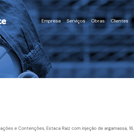
Empresa
Serviços
Obras
Clientes
dações e Contenções, Estaca Raiz com injeção de argamassa, 16