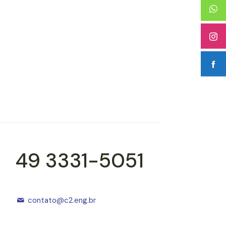
49 3331-5051
contato@c2.eng.br